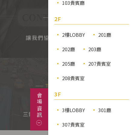
103貴賓廳
立即預約
Booking Now
2F
現在，
2樓LOBBY
201廳
讓我們協助您完成舉辦各項活動
202廳
203廳
205廳
207貴賓室
交通資訊
戶外
208貴賓室
202廳
402廳
307廳
Traffic Information
3F
會場資訊
台北市中正區徐州路2號
位於台北市核心區域，
3樓LOBBY
301廳
三鐵共構、機場捷運及多線公車等
307貴賓室