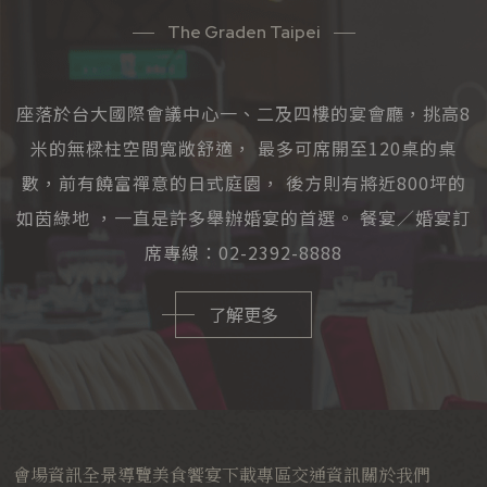
The Graden Taipei
座落於台大國際會議中心一、二及四樓的宴會廳，挑高8
米的無樑柱空間寬敞舒適， 最多可席開至120桌的桌
數，前有饒富禪意的日式庭園， 後方則有將近800坪的
如茵綠地 ，一直是許多舉辦婚宴的首選。 餐宴／婚宴訂
席專線：02-2392-8888
了解更多
會場資訊
全景導覽
美食饗宴
下載專區
交通資訊
關於我們