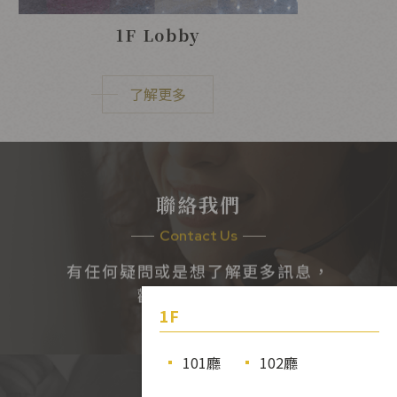
1F Lobby
了解更多
聯絡我們
Contact Us
有任何疑問或是想了解更多訊息，
歡迎與我們聯繫
1F
201廳
301廳
401廳
戶外
101廳
102廳