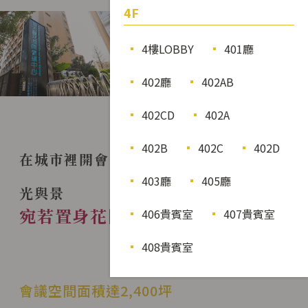
4F
4樓LOBBY
401廳
402廳
402AB
3F Lobby
4F Lobby
101 後戶外
203廳
402CD
402A
402B
402C
402D
在城市裡開會也能伴隨著花香鳥語
403廳
405廳
光與景
宛若置身花園裡的會議中心
406貴賓室
407貴賓室
408貴賓室
About NTUH
會議空間面積達2,400坪