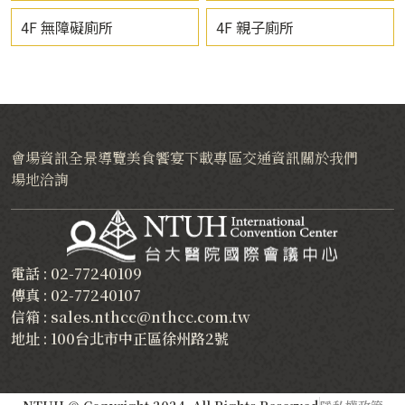
4F 無障礙廁所
4F 親子廁所
會場資訊
全景導覽
美食饗宴
下載專區
交通資訊
關於我們
場地洽詢
電話 : 02-77240109
傳真 : 02-77240107
信箱 : sales.nthcc@nthcc.com.tw
地址 : 100台北市中正區徐州路2號