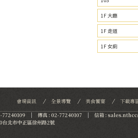
1F 大廳
1F 走道
1F 女廁
會場資訊
全景導覽
美食饗宴
下載專
2-77240109
傳真 : 02-77240107
信箱 : sales.nthc
 100台北市中正區徐州路2號