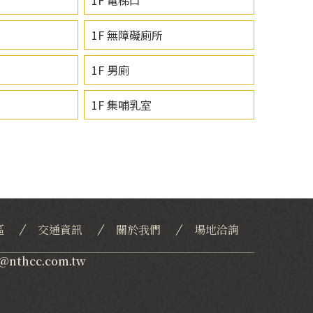
1F 無障礙廁所
1F 男廁
1F 集哺乳室
區
交通資訊
關於我們
場地洽詢
c@nthcc.com.tw