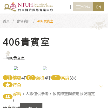
EN
MENU
CLOSE
首頁
會場資訊
406貴賓室
406貴賓室
樓層
面積
高度
4F
4坪
3米
特色
容納
( 人數僅供參考，依實際空間使用狀況而定
)