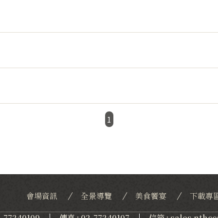
1
會場資訊
全景導覽
美食饗宴
下載專
2-77240109
傳真 : 02-77240107
信箱 : sales.nthc